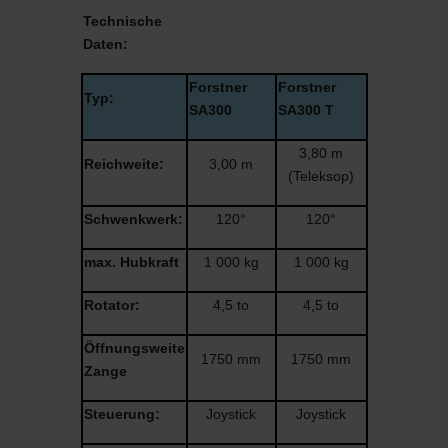
Technische
Daten:
Forstner
Forstner
Typ:
SA300
SA300 T
3,80 m
Reichweite:
3,00 m
(Teleksop)
Schwenkwerk:
120°
120°
max. Hubkraft
1 000 kg
1 000 kg
Rotator:
4,5 to
4,5 to
Öffnungsweite
1750 mm
1750 mm
Zange
Steuerung:
Joystick
Joystick