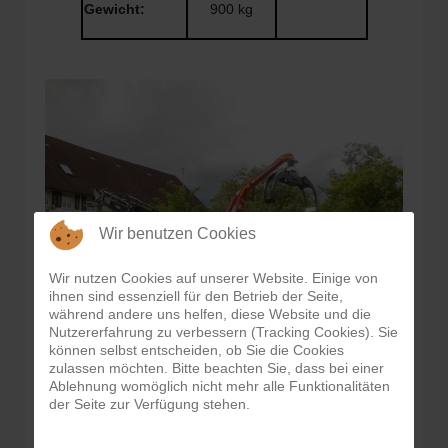
Gewicht:
900 kg
Wir benutzen Cookies
Wir nutzen Cookies auf unserer Website. Einige von
ihnen sind essenziell für den Betrieb der Seite,
während andere uns helfen, diese Website und die
Nutzererfahrung zu verbessern (Tracking Cookies). Sie
können selbst entscheiden, ob Sie die Cookies
zulassen möchten. Bitte beachten Sie, dass bei einer
Ablehnung womöglich nicht mehr alle Funktionalitäten
der Seite zur Verfügung stehen.