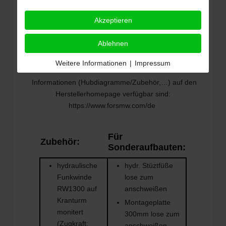
Akzeptieren
Ablehnen
Weitere Informationen
|
Impressum
Informationen (Hubdiagramme/Zubehör,…) auf den
Herstellerhomepage verfügbar sind:
https://www.forsmw.com/de
Für
Zubehör:
Sonderaufbauten:
hydraulische
hydr. Stüztfüße
Funkwinde
lose zum
RW1300 auf
anschweißen
Kranturm
Montageplatte
monitert
300mm lose zum
(Zugkraft:
anschweißen