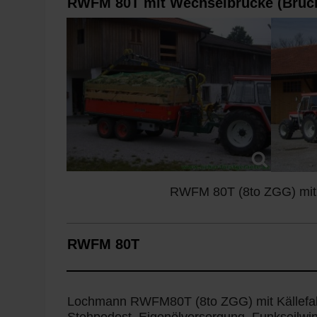
RWFM 80T mit Wechselbrücke (Brüc
RWFM 80T (8to ZGG) mit K
RWFM 80T
Lochmann RWFM80T (8to ZGG) mit Källefal
Stehpodest, Eigenölversorgung, Funkseilwin