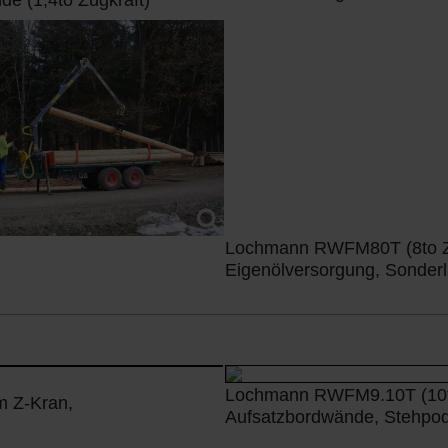
Lochmann RWFM80T (8to ZG
Eigenölversorgung, Sonder
Lochmann RWFM9.10T (10to
 Z-Kran,
Aufsatzbordwände, Stehpo