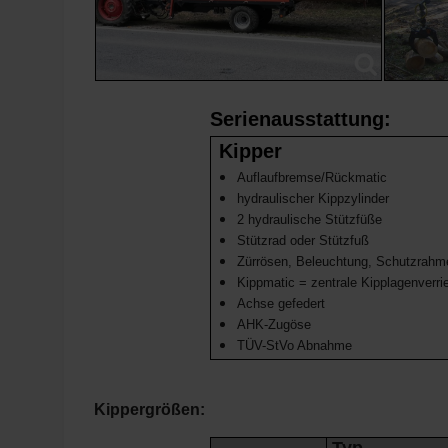
Serienausstattung:
Kipper
Auflaufbremse/Rückmatic
hydraulischer Kippzylinder
2 hydraulische Stützfüße
Stützrad oder Stützfuß
Zürrösen, Beleuchtung, Schutzrahm
Kippmatic = zentrale Kipplagenverri
Achse gefedert
AHK-Zugöse
TÜV-StVo Abnahme
Kippergrößen: