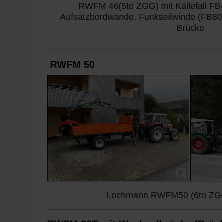
RWFM 46(5to ZGG) mit Källefall FB
Aufsatzbordwände, Funkseilwinde (FB80
Brücke
RWFM 50
Lochmann RWFM50 (6to ZGG) m