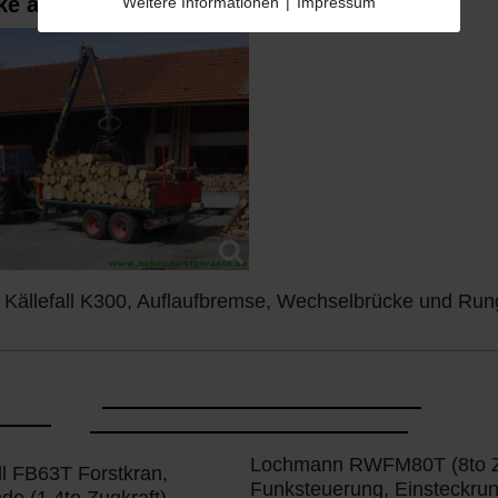
ke abnehmbar)
Weitere Informationen
|
Impressum
ällefall K300, Auflaufbremse,
Wechselbrücke
und Rung
Lochmann RWFM80T (8to ZGG
l FB63T Forstkran,
Funksteuerung, Einsteckrun
de (1,4to Zugkraft)