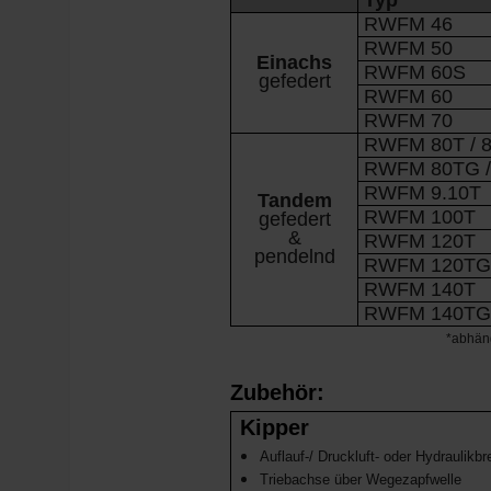
Typ
RWFM 46
RWFM 50
Einachs
RWFM 60S
gefedert
RWFM 60
RWFM 70
RWFM 80T / 8
RWFM 80TG /
RWFM 9.10T
Tandem
RWFM 100T
gefedert
&
RWFM 120T
pendelnd
RWFM 120TG
RWFM 140T
RWFM 140TG
*abhäng
Zubehör:
Kipper
Auflauf-/ Druckluft- oder Hydraulikb
Triebachse über Wegezapfwelle