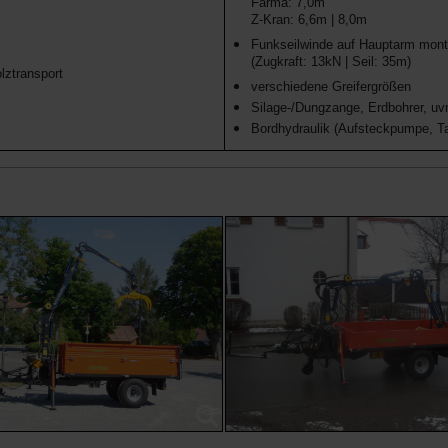
Farma: 7,0m
Z-Kran: 6,6m | 8,0m
Funkseilwinde auf Hauptarm monti
(Zugkraft: 13kN | Seil: 35m)
lztransport
verschiedene Greifergrößen
Silage-/Dungzange, Erdbohrer, uv
Bordhydraulik (Aufsteckpumpe, Ta