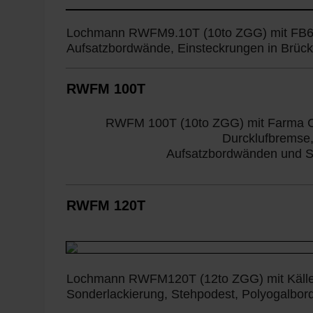
Lochmann RWFM9.10T (10to ZGG) mit FB69
Aufsatzbordwände, Einsteckrungen in Brüc
RWFM 100T
RWFM 100T (10to ZGG) mit Farma C7
Durcklufbremse
Aufsatzbordwänden und S
RWFM 120T
Lochmann RWFM120T (12to ZGG) mit Källef
Sonderlackierung, Stehpodest, Polyogalbor