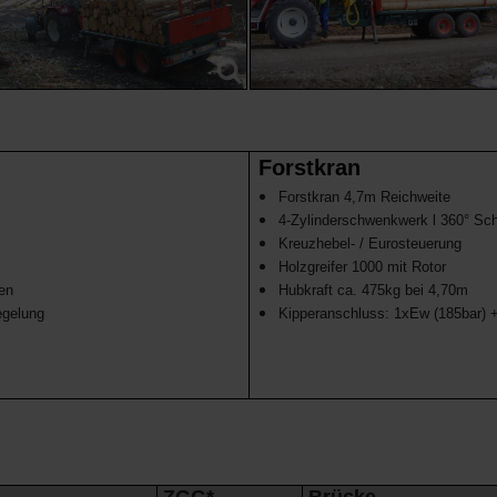
Forstkran
Forstkran 4,7m Reichweite
4-Zylinderschwenkwerk l 360° Sc
Kreuzhebel- / Eurosteuerung
Holzgreifer 1000 mit Rotor
en
Hubkraft ca. 475kg bei 4,70m
egelung
Kipperanschluss: 1xEw (185bar) +