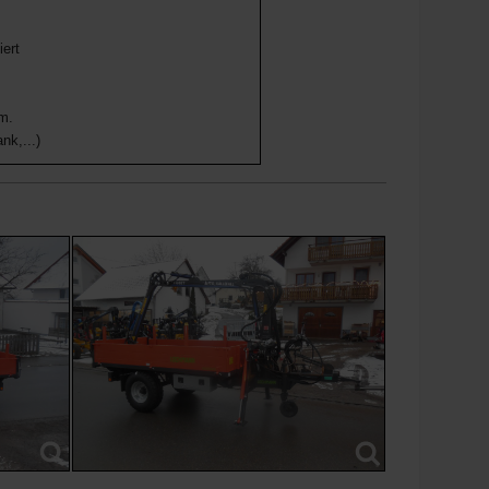
ert
m.
nk,...)