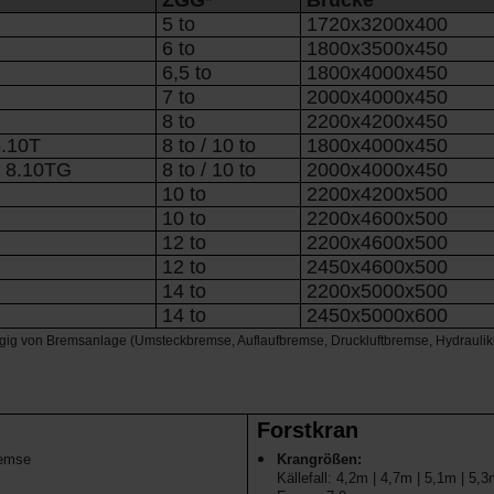
ZGG*
Brücke
5 to
1720x3200x400
6 to
1800x3500x450
6,5 to
1800x4000x450
7 to
2000x4000x450
8 to
2200x4200x450
.10T
8 to / 10 to
1800x4000x450
 8.10TG
8 to / 10 to
2000x4000x450
10 to
2200x4200x500
10 to
2200x4600x500
12 to
2200x4600x500
12 to
2450x4600x500
14 to
2200x5000x500
14 to
2450x5000x600
ig von Bremsanlage (Umsteckbremse, Auflaufbremse, Druckluftbremse, Hydrauli
Forstkran
remse
Krangrößen:
Källefall: 4,2m | 4,7m | 5,1m | 5,