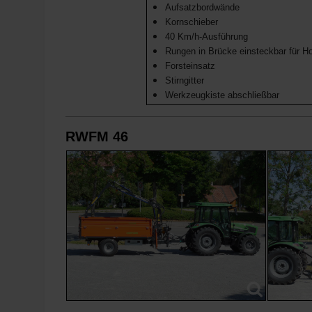
Aufsatzbordwände
Kornschieber
40 Km/h-Ausführung
Rungen in Brücke einsteckbar für Ho
Forsteinsatz
Stirngitter
Werkzeugkiste abschließbar
RWFM 46