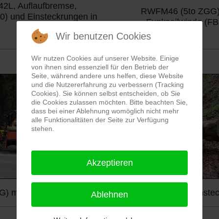
42L, Auflaufbremse,
RWFM46 (5to ZGG) m
0) und Einsteckrungen in
Funkseilwinde (FB
Wir benutzen Cookies
Wir nutzen Cookies auf unserer Website. Einige
von ihnen sind essenziell für den Betrieb der
Seite, während andere uns helfen, diese Website
und die Nutzererfahrung zu verbessern (Tracking
Cookies). Sie können selbst entscheiden, ob Sie
die Cookies zulassen möchten. Bitte beachten Sie,
dass bei einer Ablehnung womöglich nicht mehr
alle Funktionalitäten der Seite zur Verfügung
stehen.
Akzeptieren
it Källefall FB53T Forstkran, Auflaufbremse, Einsteckr
Ablehnen