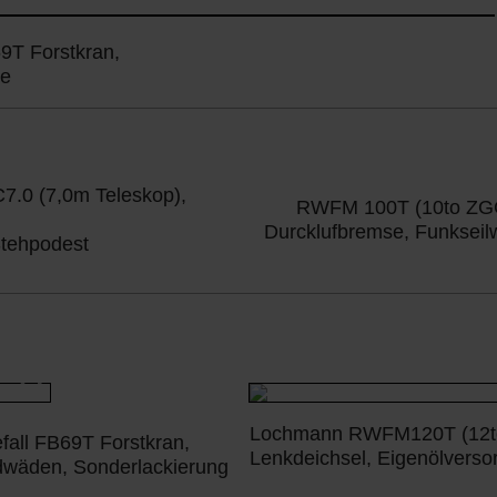
T Forstkran,
ke
.0 (7,0m Teleskop),
RWFM 100T (10to ZGG)
,
Durcklufbremse, Funkseil
tehpodest
Lochmann RWFM120T (12to 
all FB69T Forstkran,
Lenkdeichsel, Eigenölverso
dwäden, Sonderlackierung