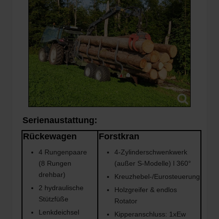
Serienaustattung:
Rückewagen
Forstkran
4 Rungenpaare
4-Zylinderschwenkwerk
(8 Rungen
(außer S-Modelle) l 360°
drehbar)
Kreuzhebel-/Eurosteuerung
2 hydraulische
Holzgreifer & endlos
Stützfüße
Rotator
Lenkdeichsel
Kipperanschluss: 1xEw