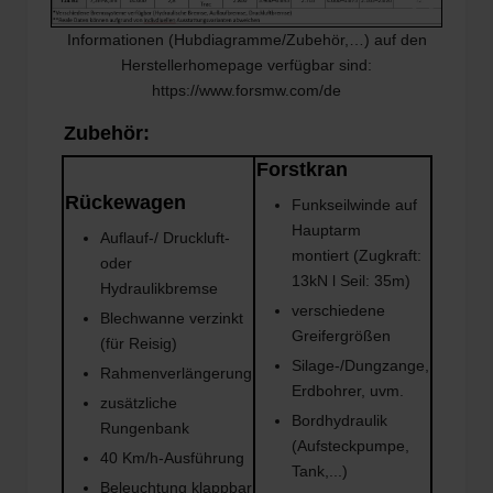
Informationen (Hubdiagramme/Zubehör,…) auf den
Herstellerhomepage verfügbar sind:
https://www.forsmw.com/de
Zubehör:
Forstkran
Rückewagen
Funkseilwinde auf
Hauptarm
Auflauf-/ Druckluft-
montiert (Zugkraft:
oder
13kN l Seil: 35m)
Hydraulikbremse
verschiedene
Blechwanne verzinkt
Greifergrößen
(für Reisig)
Silage-/Dungzange,
Rahmenverlängerung
Erdbohrer, uvm.
zusätzliche
Bordhydraulik
Rungenbank
(Aufsteckpumpe,
40 Km/h-Ausführung
Tank,...)
Beleuchtung klappbar