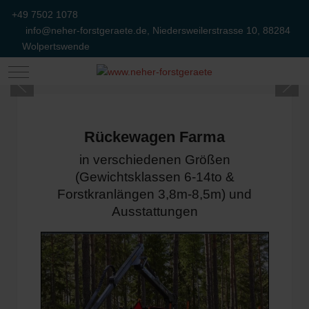
+49 7502 1078
info@neher-forstgeraete.de, Niedersweilerstrasse 10, 88284
Wolpertswende
Mobile Menu Toggle
Rückewagen Farma
in verschiedenen Größen
(Gewichtsklassen 6-14to &
Forstkranlängen 3,8m-8,5m) und
Ausstattungen