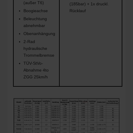
(außer T6)
(185bar) + 1x druckl.
Boogieachse
Rücklauf
Beleuchtung
abnehmbar
Obenanhängung
2-Rad
hydraulische
Trommelbremse
TÜV-StVo-
Abnahme 4to
ZGG 25km/h