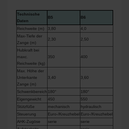
Technische
B5
B6
Daten
Reichweite (m)
3,80
4,0
Max-Tiefe der
2,30
2,50
Zange (m)
Hubkraft bei
maxc.
350
400
Reichweite (kg)
Max. Höhe der
Unterkante
3,40
3,60
Zange (m)
Schwenkbereich
180°
180°
Eigengewicht
450
550
Stützfüße
mechanisch
hydraulisch
Steuerung
Euro-/Kreuzhebel
Euro-/Kreuzhebel
AHK-Zugöse
serie
serie