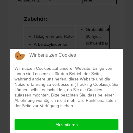
Aufstecksitz
-
serie
Zubehör:
Grabenlöffel
Holzgreifer und Rotor
80 hydr.
schwenkbar
Arbeitszylinder für
Drainage/Grabenlöffel
Silage-
Wir benutzen Cookies
Dungzange
Drainagelöffel
25/30/35
Erdgreifer
Wir nutzen Cookies auf unserer Website. Einige von
ihnen sind essenziell für den Betrieb der Seite,
Grabenlöffel 80
Erdbohrer
während andere uns helfen, diese Website und die
15
Nutzererfahrung zu verbessern (Tracking Cookies). Sie
können selbst entscheiden, ob Sie die Cookies
zulassen möchten. Bitte beachten Sie, dass bei einer
Ablehnung womöglich nicht mehr alle Funktionalitäten
der Seite zur Verfügung stehen.
Forstner B5
Akzeptieren